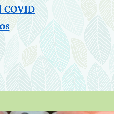
l COVID
os