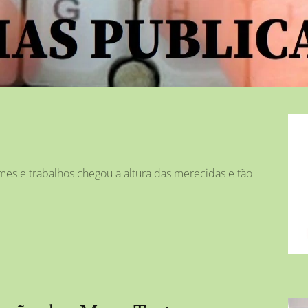
ames e trabalhos chegou a altura das merecidas e tão