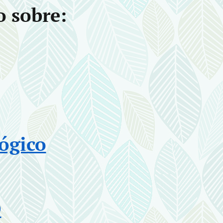
o sobre:
ógico
O